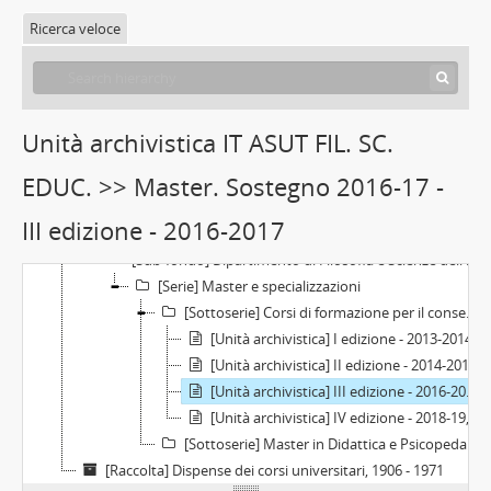
[Sub-fondo] Facoltà di Economia e commercio, 1984-01-01
Ricerca veloce
[Sub-fondo] Facoltà di Farmacia, 1984-01-01
[Sub-fondo] Facoltà di Giurisprudenza
[Sub-fondo] Facoltà di Lettere e filosofia, 1984 - 2012-09-13
[Sub-fondo] Facoltà di Magistero
Unità archivistica IT ASUT FIL. SC.
[Sub-fondo] Facoltà di Medicina e chirurgia, 1984 -01-01
EDUC. >> Master. Sostegno 2016-17 -
[Sub-fondo] Facoltà di Medicina veterinaria, 1984-01-01
[Sub-fondo] Facoltà di Scienze matematiche, fisiche e naturali, 1984-01-01 -
III edizione - 2016-2017
[Sub-fondo] Facoltà di Scienze Politiche
[Sub-fondo] Dipartimento di Filosofia e Scienze dell'educazione
[Serie] Master e specializzazioni
[Sottoserie] Corsi di formazione per il conseguimento della specializzazione per le attività di sostegno, 2013 - 2018
[Unità archivistica] I edizione - 2013-2014, 2013 - 2015
[Unità archivistica] II edizione - 2014-2015, 2014 - 2016
[Unità archivistica] III edizione - 2016-2017, 2016 - 2018
[Unità archivistica] IV edizione - 2018-19, 2017
[Sottoserie] Master in Didattica e Psicopedagogia degli alunni con disturbi dello spettro autistico, 2016 - 2017
[Raccolta] Dispense dei corsi universitari, 1906 - 1971