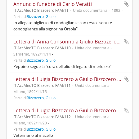
Annuncio funebre di Carlo Veratti
IT AccMedTO Bizzozero FAM/11
Unità documentaria
1892
Parte di
Bizzozero, Giulio
In allegato biglietto di condoglianze con testo "sentite
condoglianze alla signorina Orsola"
Lettera di Anna Consonno a Giulio Bizzozero con aggiornamenti familiari e di salute
IT AccMedTO Bizzozero FAM/110
Unità documentaria
Sanremo, 1892/11/14
Parte di
Bizzozero, Giulio
Peppino segue la "cura dell'olio di fegato di merluzzo"
Lettera di Luigia Bizzozero a Giulio Bizzozero con aggiornamenti salute di Felice
IT AccMedTO Bizzozero FAM/111
Unità documentaria
Milano, 1892/11/15
Parte di
Bizzozero, Giulio
Lettera di Luigia Bizzozero a Giulio Bizzozero con aggiornamenti familiari e di salute
IT AccMedTO Bizzozero FAM/112
Unità documentaria
Milano, 1892/11/20
Parte di
Bizzozero, Giulio
Veterinario al macello