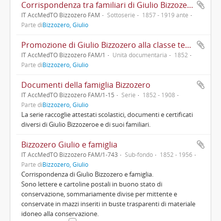
Corrispondenza tra familiari di Giulio Bizzozero
IT AccMedTO Bizzozero FAM
Sottoserie
1857 - 1919 ante
Parte di
Bizzozero, Giulio
Promozione di Giulio Bizzozero alla classe terza del corso elementare presso l'Istituto Stampa di Milano
IT AccMedTO Bizzozero FAM/1
Unità documentaria
1852
Parte di
Bizzozero, Giulio
Documenti della famiglia Bizzozero
IT AccMedTO Bizzozero FAM/1-15
Serie
1852 - 1908
Parte di
Bizzozero, Giulio
La serie raccoglie attestati scolastici, documenti e certificati
diversi di Giulio Bizzozeroe e di suoi familiari.
Bizzozero Giulio e famiglia
IT AccMedTO Bizzozero FAM/1-743
Sub-fondo
1852 - 1956
Parte di
Bizzozero, Giulio
Corrispondenza di Giulio Bizzozero e famiglia.
Sono lettere e cartoline postali in buono stato di
conservazione, sommariamente divise per mittente e
conservate in mazzi inseriti in buste trasparenti di materiale
idoneo alla conservazione.