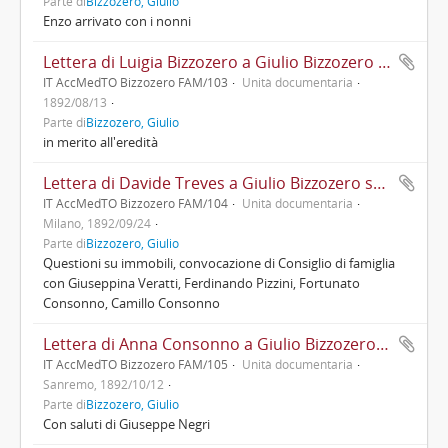
Parte di
Bizzozero, Giulio
Enzo arrivato con i nonni
Lettera di Luigia Bizzozero a Giulio Bizzozero con aggiornamenti familiari e di salute
IT AccMedTO Bizzozero FAM/103
Unità documentaria
1892/08/13
Parte di
Bizzozero, Giulio
in merito all'eredità
Lettera di Davide Treves a Giulio Bizzozero su questioni di eredità
IT AccMedTO Bizzozero FAM/104
Unità documentaria
Milano, 1892/09/24
Parte di
Bizzozero, Giulio
Questioni su immobili, convocazione di Consiglio di famiglia
con Giuseppina Veratti, Ferdinando Pizzini, Fortunato
Consonno, Camillo Consonno
Lettera di Anna Consonno a Giulio Bizzozero con aggiornamenti familiari
IT AccMedTO Bizzozero FAM/105
Unità documentaria
Sanremo, 1892/10/12
Parte di
Bizzozero, Giulio
Con saluti di Giuseppe Negri