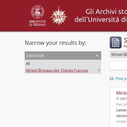
S
Narrow your results by:
Ar
creator
Mirbel (B
All
Mirbel (Brisseau de), Charles François
1
Print 
Mirb
IT ORT
Part o
Letter
second
Untitl