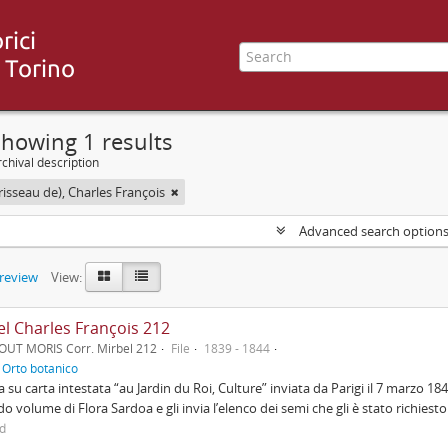
howing 1 results
chival description
risseau de), Charles François
Advanced search option
preview
View:
el Charles François 212
OUT MORIS Corr. Mirbel 212
File
1839 - 1844
f
Orto botanico
a su carta intestata “au Jardin du Roi, Culture” inviata da Parigi il 7 marzo 18
o volume di Flora Sardoa e gli invia l’elenco dei semi che gli è stato richiesto. 
ed