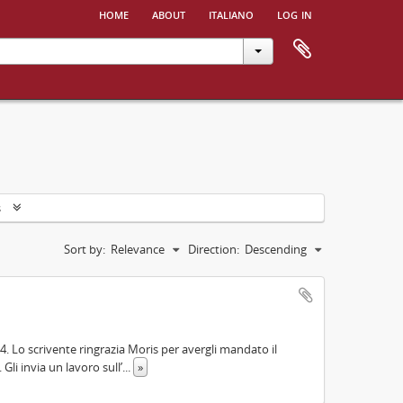
home
about
italiano
log in
s
Sort by:
Relevance
Direction:
Descending
44. Lo scrivente ringrazia Moris per avergli mandato il
Gli invia un lavoro sull’
...
»