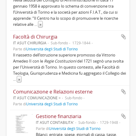
gennaio 1958 è approvato lo schema di convenzione tra
l’Università di Torino e la società per azioni F.I.A.T., da cui si
apprende: “Il Centro ha lo scopo di promuovere le ricerche
relative alle
...
»
Facoltà di Chirurgia
IT ASUT CHIRURGIA
Sub-fondo
1729-1844
Parte di
Università degli Studi di Torino
Il riassetto dell’istruzione superiore promosso da Vittorio
Amedeo II con le
Regie Costituzioni
del 1721 segnò una svolta
per l'Università di Torino. In questo contesto, alle Facoltà di
Teologia, Giurisprudenza e Medicina fu aggregato il Collegio dei
...
»
Comunicazione e Relazioni esterne
IT ASUT COMUNICAZIONE >
Sub-fondo
Parte di
Università degli Studi di Torino
Gestione finanziaria
IT ASUT CONTABILITA'
Sub-fondo
1729-1948
Parte di
Università degli Studi di Torino
Bilanci, entrate, spese, giornali di cassa, tasse.