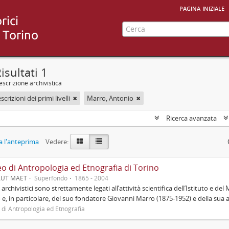
pagina iniziale
isultati 1
scrizione archivistica
scrizioni dei primi livelli
Marro, Antonio
Ricerca avanzata
 l'anteprima
Vedere:
o di Antropologia ed Etnografia di Torino
AUT MAET
Superfondo
1865 - 2004
i archivistici sono strettamente legati all’attività scientifica dell’Istituto e d
 e, in particolare, del suo fondatore Giovanni Marro (1875-1952) e della sua 
o di Antropologia ed Etnografia