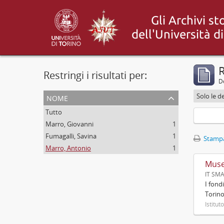
R
Restringi i risultati per:
De
nome
Solo le de
Tutto
Marro, Giovanni
1
Fumagalli, Savina
1
Stampa
Marro, Antonio
1
Muse
IT SM
I fond
Torino
Istitut