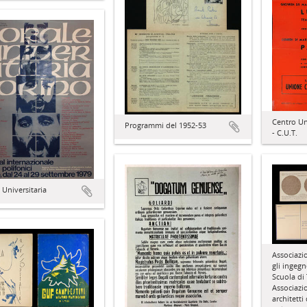
Centro Un
Programmi del 1952-53
- C.U.T.
 Universitaria
Associazi
gli ingegn
Scuola di 
Associazi
architetti