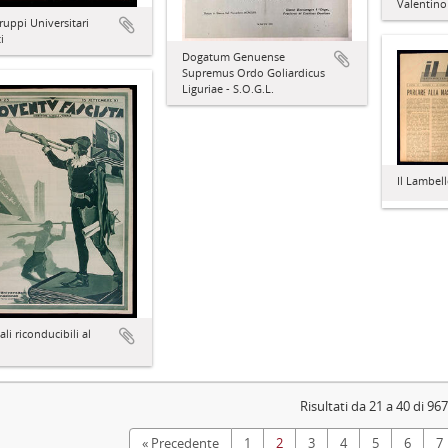
Valentino
Gruppi Universitari
i
Dogatum Genuense
Supremus Ordo Goliardicus
Liguriae - S.O.G.L.
Il Lambel
ali riconducibili al
Risultati da 21 a 40 di 967
« Precedente
1
2
3
4
5
6
7