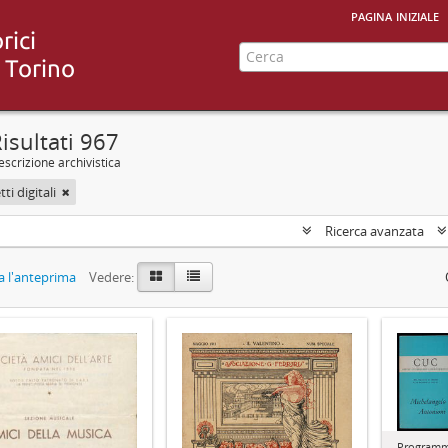
pagina iniziale
isultati 967
scrizione archivistica
ti digitali
Ricerca avanzata
 l'anteprima
Vedere:
Programmi