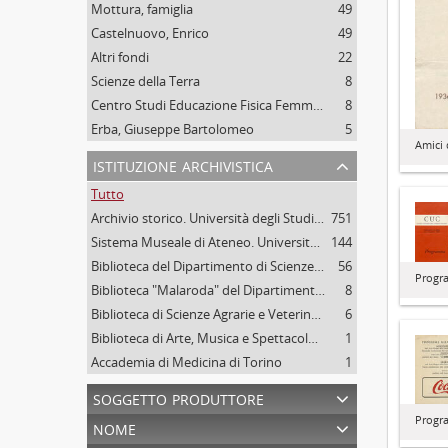
Mottura, famiglia
49
Castelnuovo, Enrico
49
Altri fondi
22
Scienze della Terra
8
Centro Studi Educazione Fisica Femminile - CSEFF
8
Erba, Giuseppe Bartolomeo
5
Amici 
istituzione archivistica
Tutto
Archivio storico. Università degli Studi di Torino
751
Sistema Museale di Ateneo. Università degli Studi di Torino
144
Biblioteca del Dipartimento di Scienze della vita e Biologia dei sistemi. Sede di Biologia vegetale. Università degli studi di Torino
56
Progr
Biblioteca "Malaroda" del Dipartimento di Scienze della Terra. Università degli Studi di Torino
8
Biblioteca di Scienze Agrarie e Veterinarie. Università degli Studi di Torino
6
Biblioteca di Arte, Musica e Spettacolo. Università degli Studi di Torino
1
Accademia di Medicina di Torino
1
soggetto produttore
Progr
nome