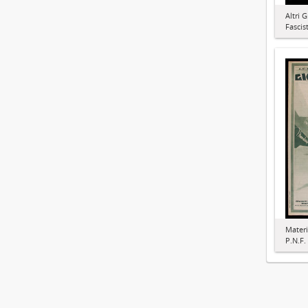
Altri 
Fascist
Materi
P.N.F.