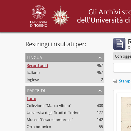
R
Restringi i risultati per:
De
lingua
Con ogget
Record unici
967
Italiano
967
Inglese
2
Stampa
parte di
Tutto
Collezione "Marco Albera"
408
Università degli Studi di Torino
177
Museo "Cesare Lombroso"
142
Orto botanico
55