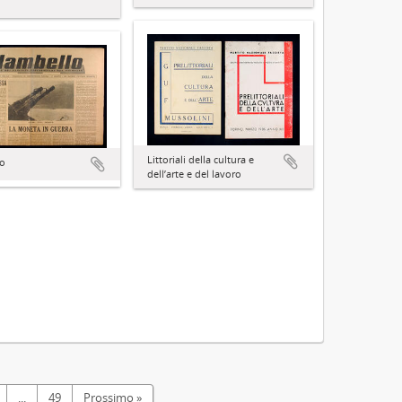
Littoriali della cultura e
lo
dell’arte e del lavoro
...
49
Prossimo »