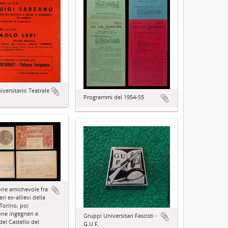
iversitario Teatrale
Programmi del 1954-55
one amichevole fra
eri ex-allievi della
Torino, poi
one ingegneri e
Gruppi Universitari Fascisti -
 del Castello del
G.U.F.