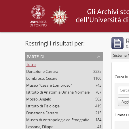
R
Restringi i risultati per:
De
parte di
Tutto
Donazione Carrara
2325
Cerca le
Lombroso, Cesare
1100
Museo "Cesare Lombroso"
743
Istituto di Anatomia Umana Normale
707
Mosso, Angelo
502
Aggi
Istituto di Fisiologia
419
Donazione Ferrero
215
Limita i r
Museo di Antropologia ed Etnografia di Torino
184
Lessona, Filippo
41