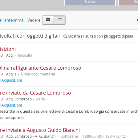
 l'anteprima
Vedere:
isultati con oggetti digitali
Mostra i risultati con gli oggetti digitali
sizioni
UT Acq.
Raccolta
olina raffigurante Cesare Lombroso
UT Acq. 1
Unità documentaria
i
Acquisizioni
ere inviate da Cesare Lombroso
AUT Acq. Lombroso
Serie
i
Acquisizioni
escritte in questa sezione lettere di Cesare Lombroso già conservate in archi
o antiquario.
ere inviate a Augusto Guido Bianchi
UT Acq. Lombroso - A. G. Bianchi
Sottoserie
1889-07-30 - 1904-12-12