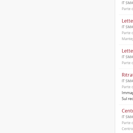
IT SMA
Parte d
Lett
IT SMA
Parte d
Manteg
IT SMA
Parte d
Ritra
IT SM
Parte d
Immag
Sul rec
Centr
IT SM
Parte d
Centro