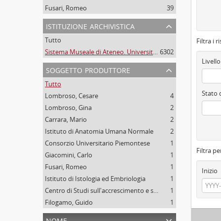
Fusari, Romeo
39
istituzione archivistica
Tutto
Filtra i r
Sistema Museale di Ateneo. Università degli Studi di Torino
6302
Livello
soggetto produttore
Tutto
Stato 
Lombroso, Cesare
4
Lombroso, Gina
2
Carrara, Mario
2
Istituto di Anatomia Umana Normale
2
Consorzio Universitario Piemontese
1
Filtra pe
Giacomini, Carlo
1
Fusari, Romeo
1
Inizio
Istituto di Istologia ed Embriologia
1
Centro di Studi sull'accrescimento e sulla senescenza degli organismi
1
Filogamo, Guido
1
nome