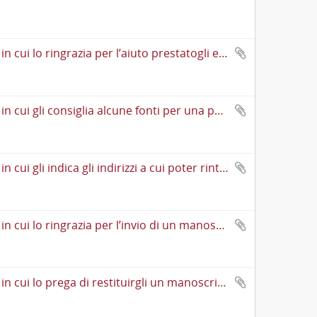
Cartolina postale di Cesare Lombroso ad Augusto Guido Bianchi in cui lo ringrazia per l’aiuto prestatogli e lo prega di far riavere a Bocca a Torino il calco anatomico fatto eseguire sul suicida regicida rumeno, regalatogli dalla Regina di Romania; rivolge una critica a Barattoni
Cartolina postale di Cesare Lombroso ad Augusto Guido Bianchi in cui gli consiglia alcune fonti per una pubblicazione. Critica la posizione di Gaetano Strambio sulla presenza di azoto nel mais, a suo parere non aggiornata agli studi più recenti e suggerisce la lettura di contributi nell’«Archivio» e nella «Rivista pellagrologica». Lo informa della prossima pubblicazione di un volume sulla pellagra presso Bocca
Cartolina postale di Cesare Lombroso ad Augusto Guido Bianchi in cui gli indica gli indirizzi a cui poter rintracciare Salvatore Ottolenghi; gli comunica che invierà un manoscritto ad Alfredo Comandini e domanda che gliene sia restituito un altro, per poterlo inviare altrove. Lo informa del trasferimento temporaneo a Genova di un comune conoscente. Infine esprime un giudizio negativo sul plagio e la mancata citazione di Scipio Sighele da parte di Gabriel Tarde in uno dei suoi lavori
Cartolina postale di Cesare Lombroso ad Augusto Guido Bianchi in cui lo ringrazia per l’invio di un manoscritto e un articolo; chiede la restituzione di un suo manoscritto sulla pellagra e l’invio di un manoscritto di Bianchi che si impegna ad inoltrare a Gustavo Macchi. Comunica la data in cui si recherà a Milano per incontrare Eusapia Palladino. Lo prega di congratularsi con Giorgio Finzi per un suo intervento in risposta a Gaetano Negri
Cartolina postale di Cesare Lombroso ad Augusto Guido Bianchi in cui lo prega di restituirgli un manoscritto che necessita per l’«Archivio». Gli suggerisce una pubblicazione di Paolo Riccardi. Scredita «Les lois de l’imitation» di Gabriel Tarde sostenendo che si tratti un plagio del proprio pensiero sul misoneismo