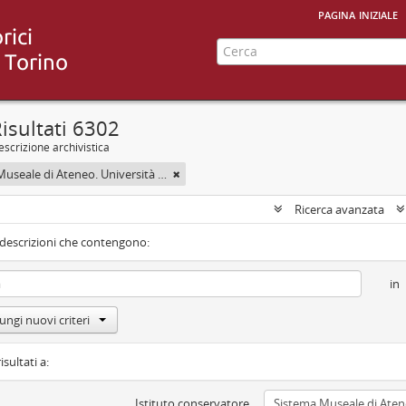
pagina iniziale
isultati 6302
scrizione archivistica
Sistema Museale di Ateneo. Università degli Studi di Torino
Ricerca avanzata
 descrizioni che contengono:
in
ungi nuovi criteri
isultati a:
Istituto conservatore