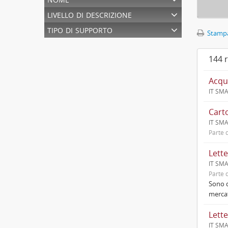
livello di descrizione
tipo di supporto
Stampa
144 r
Acqui
IT SMA
Cart
IT SMA
Parte d
Lett
IT SM
Parte d
Sono d
mercat
Lett
IT SMA