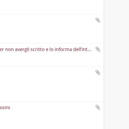
Lettera di Cesare Lombroso a Paolo Mantegazza in cui si scusa per non avergli scritto e lo informa dell’interesse mostrato da Paolo Marzolo per un “lavoro” di Mantegazza presentatogli da Lombroso. Si dice dispiaciuto a causa del probabile mancato incontro tra Mantegazza e Marzolo che avrebbe dovuto svolgersi a Milano o a Pavia, a causa della permanenza prolungata di quest’ultimo a Bergamo e a Brescia. Promette di fargli avere «L’Ateneo Dipnosophista», che reputa possa essere utile per i suoi studi sul piacere. Suggerisce anche la lettura di un’altra pubblicazione, il “Lucas”
nismi