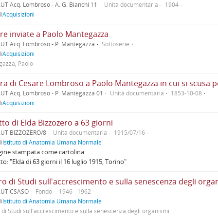
UT Acq. Lombroso - A. G. Bianchi 11
Unità documentaria
1904
i
Acquisizioni
ere inviate a Paolo Mantegazza
UT Acq. Lombroso - P. Mantegazza
Sottoserie
i
Acquisizioni
azza, Paolo
UT Acq. Lombroso - P. Mantegazza 01
Unità documentaria
1853-10-08
i
Acquisizioni
tto di Elda Bizzozero a 63 giorni
AUT BIZZOZERO/8
Unità documentaria
1915/07/16
i
Istituto di Anatomia Umana Normale
ine stampata come cartolina.
to: "Elda di 63 giorni il 16 luglio 1915, Torino"
o di Studi sull'accrescimento e sulla senescenza degli orga
AUT CSASO
Fondo
1946 - 1962
i
Istituto di Anatomia Umana Normale
 di Studi sull'accrescimento e sulla senescenza degli organismi