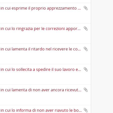
Cartolina postale di Cesare Lombroso ad Augusto Guido Bianchi in cui esprime il proprio apprezzamento per le cortesie ricevute dalla famiglia Treves e promette l’invio delle bozze dell’«Uomo di Genio» da pubblicarsi sulla «Nuova Rassegna» per una correzione. Chiede aiuto per la pubblicazione dei «Saggi di Psicologia del bambino» della figlia Paola
Cartolina postale di Cesare Lombroso ad Augusto Guido Bianchi in cui lo ringrazia per le correzioni apportate ai propri scritti e lo prega di inviargli alcune pubblicazioni. Esprime la propria opinione sulla scarsa considerazione da parte di giudici e periti sull’importanza dell’epilessia in occasione della perpetrazione di delitti
Cartolina postale di Cesare Lombroso ad Augusto Guido Bianchi in cui lamenta il ritardo nel ricevere le correzioni delle bozze per una pubblicazione sul caso di Alberto Olivo. Chiede che gli siano inviate a Villa Panza a Valmadonna dove si trova
Cartolina postale di Cesare Lombroso ad Augusto Guido Bianchi in cui lo sollecita a spedire il suo lavoro e si dice costretto a sospendere la spedizione del libro «Il Caso Olivo» nel caso in cui Bianchi si rechi al processo di Alberto Olivo
Cartolina postale di Cesare Lombroso ad Augusto Guido Bianchi in cui lamenta di non aver ancora ricevuto copia del libro «Il Caso Olivo» e i “clichés”. Ne domanda l’invio immediato, seguito a distanza di qualche giorno da quello delle restanti 29 copie del libro a lui destinate. Afferma di aspettare una somma di denaro dovutagli e chiede di ringraziare un comune conoscente per una citazione a Enrico Ferri in una sua pubblicazione
Cartolina postale di Cesare Lombroso ad Augusto Guido Bianchi in cui lo informa di non aver riavuto le bozze di uno scritto e di aver chiesto consiglio all’avvocato Panighetti sulla strategia da adottare in merito all’uscita e alla distribuzione del libro «Il Caso Olivo»