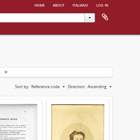
home
about
italiano
log in
s
Sort by:
Reference code
Direction:
Ascending