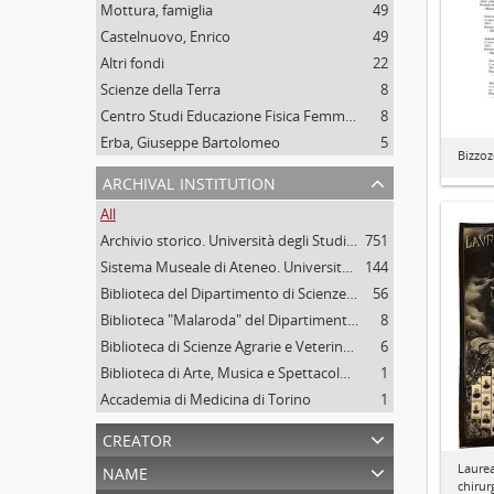
Mottura, famiglia
49
Castelnuovo, Enrico
49
Altri fondi
22
Scienze della Terra
8
Centro Studi Educazione Fisica Femminile - CSEFF
8
Erba, Giuseppe Bartolomeo
5
Bizzoz
archival institution
All
Archivio storico. Università degli Studi di Torino
751
Sistema Museale di Ateneo. Università degli Studi di Torino
144
Biblioteca del Dipartimento di Scienze della vita e Biologia dei sistemi. Sede di Biologia vegetale. Università degli studi di Torino
56
Biblioteca "Malaroda" del Dipartimento di Scienze della Terra. Università degli Studi di Torino
8
Biblioteca di Scienze Agrarie e Veterinarie. Università degli Studi di Torino
6
Biblioteca di Arte, Musica e Spettacolo. Università degli Studi di Torino
1
Accademia di Medicina di Torino
1
creator
name
Laurea
chirur