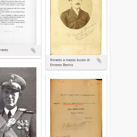
rnesto
Ritratto a mezzo busto di
Ernesto Bechis