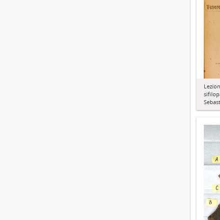
Lezion
sifilo
Sebas