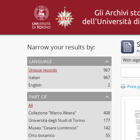
Narrow your results by:
Ar
language
With digi
Unique records
967
Italian
967
English
2
Print 
part of
All
Collezione "Marco Albera"
408
Università degli Studi di Torino
177
Museo "Cesare Lombroso"
142
Orto botanico
55