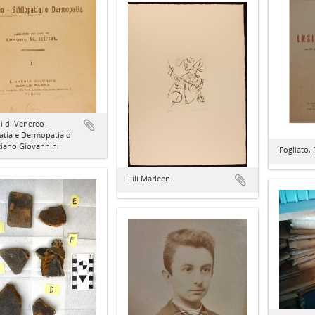
i di Venereo-
patia e Dermopatia di
tiano Giovannini
Fogliato,
Lili Marleen