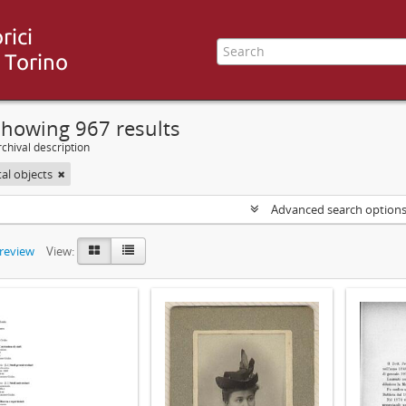
Showing 967 results
chival description
tal objects
Advanced search option
preview
View: