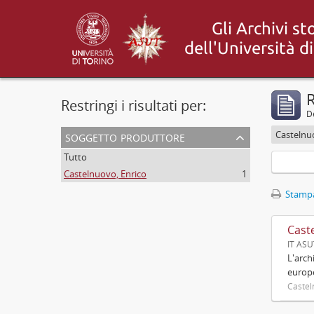
R
Restringi i risultati per:
De
soggetto produttore
Castelnu
Tutto
Castelnuovo, Enrico
1
Stampa
Cast
IT AS
L'arch
europ
Castel