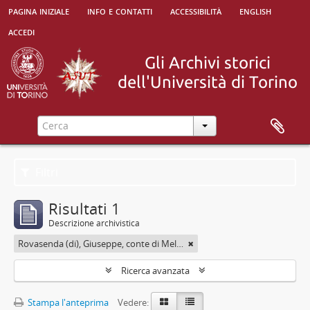
pagina iniziale
info e contatti
accessibilità
english
accedi
Filtri
Risultati 1
Descrizione archivistica
Rovasenda (di), Giuseppe, conte di Melle <1824-1913>
Ricerca avanzata
Stampa l'anteprima
Vedere: