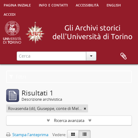
pagina iniziale
info e contatti
accessibilità
english
accedi
Filtri
Risultati 1
Descrizione archivistica
Rovasenda (di), Giuseppe, conte di Melle <1824-1913>
Ricerca avanzata
Stampa l'anteprima
Vedere: