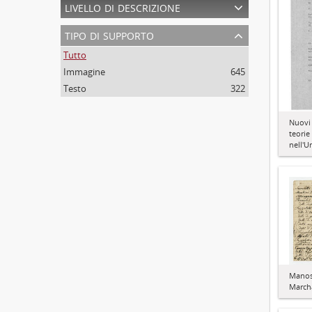
livello di descrizione
tipo di supporto
Tutto
Immagine
645
Testo
322
Nuovi 
teorie
nell'U
Manosc
March