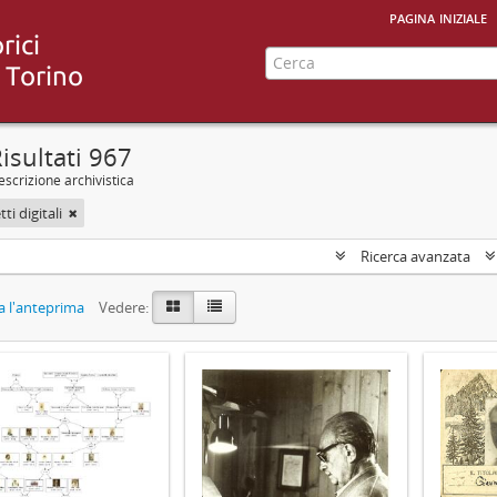
pagina iniziale
isultati 967
scrizione archivistica
ti digitali
Ricerca avanzata
 l'anteprima
Vedere: