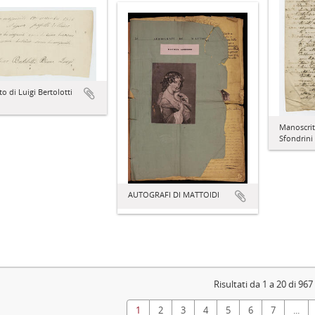
to di Luigi Bertolotti
Manoscritt
Sfondrini
AUTOGRAFI DI MATTOIDI
Risultati da 1 a 20 di 967
1
2
3
4
5
6
7
...