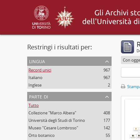
R
Restringi i risultati per:
De
lingua
Con ogget
Record unici
967
Italiano
967
Inglese
2
Stampa
parte di
Tutto
Collezione "Marco Albera"
408
Università degli Studi di Torino
177
Museo "Cesare Lombroso"
142
Orto botanico
55