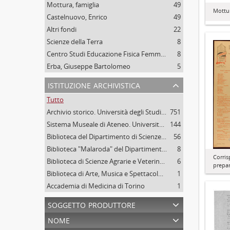
Mottura, famiglia
49
Mottur
Castelnuovo, Enrico
49
Altri fondi
22
Scienze della Terra
8
Centro Studi Educazione Fisica Femminile - CSEFF
8
Erba, Giuseppe Bartolomeo
5
istituzione archivistica
Tutto
Archivio storico. Università degli Studi di Torino
751
Sistema Museale di Ateneo. Università degli Studi di Torino
144
Biblioteca del Dipartimento di Scienze della vita e Biologia dei sistemi. Sede di Biologia vegetale. Università degli studi di Torino
56
Biblioteca "Malaroda" del Dipartimento di Scienze della Terra. Università degli Studi di Torino
8
Corris
Biblioteca di Scienze Agrarie e Veterinarie. Università degli Studi di Torino
6
prepar
Biblioteca di Arte, Musica e Spettacolo. Università degli Studi di Torino
1
Accademia di Medicina di Torino
1
soggetto produttore
nome