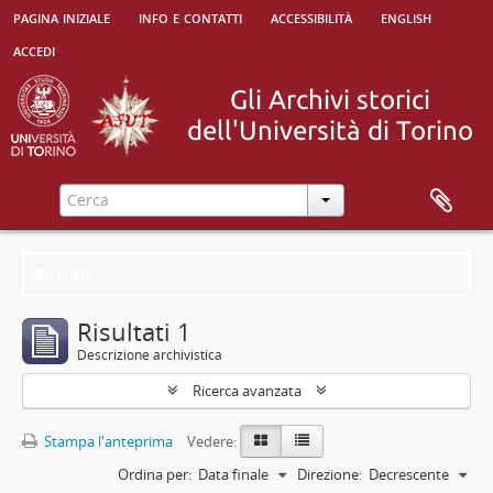
pagina iniziale
info e contatti
accessibilità
english
accedi
Filtri
Risultati 1
Descrizione archivistica
Ricerca avanzata
Stampa l'anteprima
Vedere:
Ordina per:
Data finale
Direzione:
Decrescente