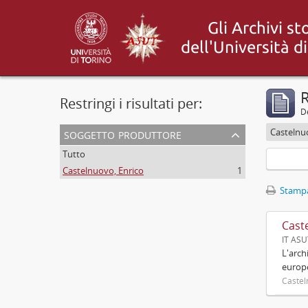
R
Restringi i risultati per:
De
soggetto produttore
Castelnu
Tutto
Castelnuovo, Enrico
1
Stampa
Cast
IT AS
L'arch
europ
Castel