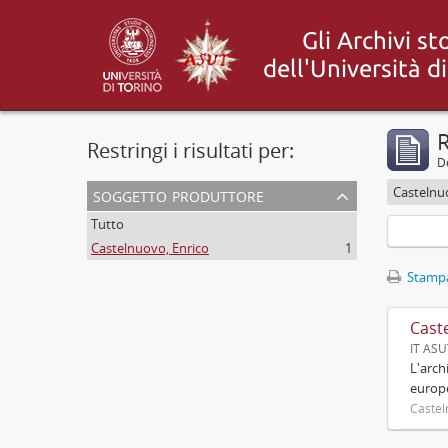
R
Restringi i risultati per:
De
soggetto produttore
Castelnu
Tutto
Castelnuovo, Enrico
1
Stampa
Cast
IT AS
L'arch
europ
Castel