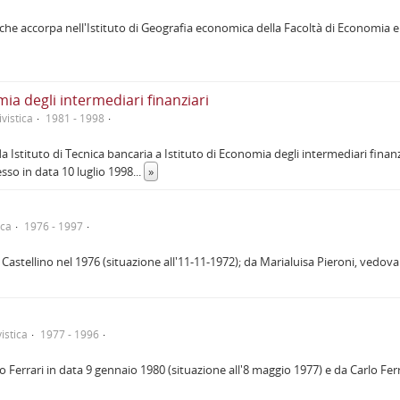
che accorpa nell'Istituto di Geografia economica della Facoltà di Economia e 
mia degli intermediari finanziari
vistica
1981 - 1998
Istituto di Tecnica bancaria a Istituto di Economia degli intermediari finanz
sso in data 10 luglio 1998
...
»
ica
1976 - 1997
astellino nel 1976 (situazione all'11-11-1972); da Marialuisa Pieroni, vedova 
istica
1977 - 1996
 Ferrari in data 9 gennaio 1980 (situazione all'8 maggio 1977) e da Carlo Ferra