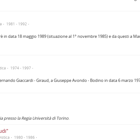
ca
1981 - 1992
rè in data 18 maggio 1989 (situazione al 1° novembre 1985) e da questi a Mari
tica
1974 - 1997
i Fernando Giaccardi - Giraud, a Giuseppe Avondo - Bodino in data 6 marzo 1
ria presso la Regia Università di Torino
.
udi"
istica
1980 - 1986