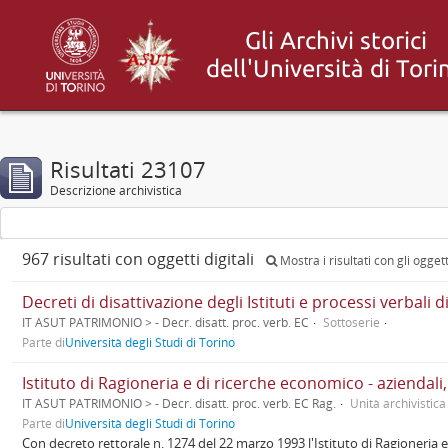
Risultati 23107
Descrizione archivistica
967 risultati con oggetti digitali
Mostra i risultati con gli oggetti
Decreti di disattivazione degli Istituti e processi verba
IT ASUT PATRIMONIO > - Decr. disatt. proc. verb. EC
Sottoserie
Parte di
Università degli Studi di Torino
Istituto di Ragioneria e di ricerche economico - aziendal
IT ASUT PATRIMONIO > - Decr. disatt. proc. verb. EC Rag.
Unità archivistica
Parte di
Università degli Studi di Torino
Con decreto rettorale n. 1274 del 22 marzo 1993 l'Istituto di Ragioneria