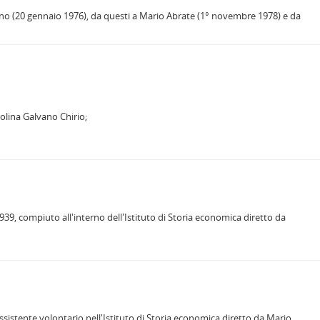
lino (20 gennaio 1976), da questi a Mario Abrate (1° novembre 1978) e da
olina Galvano Chirio;
39, compiuto all'interno dell'Istituto di Storia economica diretto da
assistente volontario nell'Istituto di Storia economica diretto da Mario