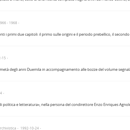
966 - 1968
i i primi due capitoli: il primo sulle origini e il periodo prebellico, il secon
2-15
 metà degli anni Duemila in accompagnamento alle bozze del volume segnalato 
24
di politica e letteratura», nella persona del condirettore Enzo Enriques Agno
rchivistica
1992-10-24