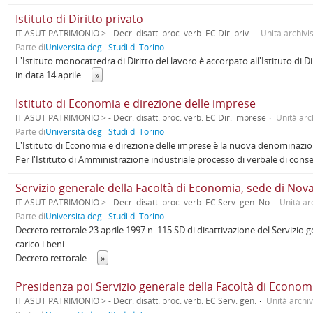
Istituto di Diritto privato
IT ASUT PATRIMONIO > - Decr. disatt. proc. verb. EC Dir. priv.
Unità archivis
Parte di
Università degli Studi di Torino
L'Istituto monocattedra di Diritto del lavoro è accorpato all'Istituto di D
in data 14 aprile
...
»
Istituto di Economia e direzione delle imprese
IT ASUT PATRIMONIO > - Decr. disatt. proc. verb. EC Dir. imprese
Unità arc
Parte di
Università degli Studi di Torino
L'Istituto di Economia e direzione delle imprese è la nuova denominazion
Per l'Istituto di Amministrazione industriale processo di verbale di con
Servizio generale della Facoltà di Economia, sede di Nov
IT ASUT PATRIMONIO > - Decr. disatt. proc. verb. EC Serv. gen. No
Unità arc
Parte di
Università degli Studi di Torino
Decreto rettorale 23 aprile 1997 n. 115 SD di disattivazione del Servizio
carico i beni.
Decreto rettorale
...
»
Presidenza poi Servizio generale della Facoltà di Econo
IT ASUT PATRIMONIO > - Decr. disatt. proc. verb. EC Serv. gen.
Unità archiv