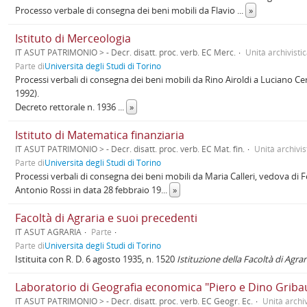
Processo verbale di consegna dei beni mobili da Flavio
...
»
Istituto di Merceologia
IT ASUT PATRIMONIO > - Decr. disatt. proc. verb. EC Merc.
Unità archivisti
Parte di
Università degli Studi di Torino
Processi verbali di consegna dei beni mobili da Rino Airoldi a Luciano Ce
1992).
Decreto rettorale n. 1936
...
»
Istituto di Matematica finanziaria
IT ASUT PATRIMONIO > - Decr. disatt. proc. verb. EC Mat. fin.
Unità archivis
Parte di
Università degli Studi di Torino
Processi verbali di consegna dei beni mobili da Maria Calleri, vedova d
Antonio Rossi in data 28 febbraio 19
...
»
Facoltà di Agraria e suoi precedenti
IT ASUT AGRARIA
Parte
Parte di
Università degli Studi di Torino
Istituita con R. D. 6 agosto 1935, n. 1520
Istituzione della Facoltà di Agra
Laboratorio di Geografia economica "Piero e Dino Griba
IT ASUT PATRIMONIO > - Decr. disatt. proc. verb. EC Geogr. Ec.
Unità archiv