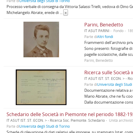
Parte di
Università degli Studi di Torino
Processo verbale di consegna da Vittoria Salassi Trielli, vedova di Dino
Michelangelo Abrate, erede di
...
»
Parini, Benedetto
IT ASUT PARINI
Fondo
18
Parte di
Altri fondi
Frammenti dell'archivio priva
Sono presenti: fotografie d
pagelle scolastiche, dalle s
Parini, Benedetto
Ricerca sulle Società
IT ASUT IST. ST. ECON. > - Ri
Parte di
Università degli Studi
Documentazione relativa a u
Mario Abrate, che ne fu coo
Dalla documentazione cons
Schedario delle Società in Piemonte nel periodo 1882-1
IT ASUT IST. ST. ECON. > - Ricerca Soc. Piemonte. Schedario
Unità archivist
Parte di
Università degli Studi di Torino
Schede di rilevazione di dati relativi alle imprese, su stampato Istat, co