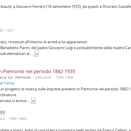
 Gribaudi, a Giovanni Ferrero (16 settembre 1972), da questi a Onorato Castel
90 - 1927
to, rinvenuti all'interno di arredi a lui appartenuti.
i Benedetto Parini, del padre Giovanni Luigi e probabilmente della madre Car
cuole elementari al
...
»
 in Piemonte nel periodo 1882-1939
cerca Soc. Piemonte
Sottoserie
1966-1968
 di Torino
n progetto di ricerca sulle imprese presenti in Piemonte nel periodo 1882-19
rdinatore.
ervata si evince
...
»
939
ica
1966-1968
mpilate a mano, esito di una ricerca compiuta negli archivi da Franco Cellino, 