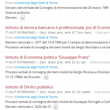
Parte di
Università degli Studi di Torino
Estratto del verbale del Consiglio di Amministrazione del 24 marzo 1981 
Scienze politiche.
Decreto
...
»
Istituto di tecnica bancaria e professionale, poi di Econo
IT ASUT PATRIMONIO > - Decr. disatt. proc. verb. EC Tecn. banc.
Unità archi
Parte di
Università degli Studi di Torino
Decreto rettorale n. 1671 del 13-4-1994 per il cambio di denominazione da 
Processo verbale di consegna dei beni mobili da Sergio Bortolani a se ste
Istituto di Economia politica "Giuseppe Prato"
IT ASUT PATRIMONIO > - Decr. disatt. proc. verb. EC Ec. pol.
Unità archivist
Parte di
Università degli Studi di Torino
Processi verbali di consegna dei beni mobili da Sergio Ricossa a Onorato C
21-12-1984); da Onorato
...
»
Istituto di Diritto pubblico
IT ASUT PATRIMONIO > - Decr. disatt. proc. verb. EC Dir. pubbl.
Unità archiv
Parte di
Università degli Studi di Torino
Processi verbali di consegna dei beni mobili da Giuseppe Ferroglio a Carlo
Decreto rettorale n. 3220 del 27
...
»