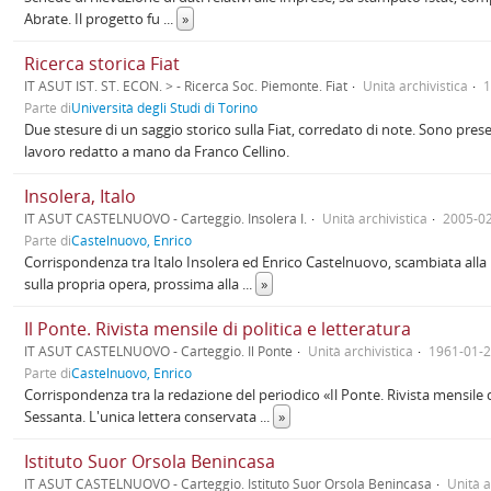
Abrate. Il progetto fu
...
»
Ricerca storica Fiat
IT ASUT IST. ST. ECON. > - Ricerca Soc. Piemonte. Fiat
Unità archivistica
1
Parte di
Università degli Studi di Torino
Due stesure di un saggio storico sulla Fiat, corredato di note. Sono present
lavoro redatto a mano da Franco Cellino.
Insolera, Italo
IT ASUT CASTELNUOVO - Carteggio. Insolera I.
Unità archivistica
2005-0
Parte di
Castelnuovo, Enrico
Corrispondenza tra Italo Insolera ed Enrico Castelnuovo, scambiata alla
sulla propria opera, prossima alla
...
»
Il Ponte. Rivista mensile di politica e letteratura
IT ASUT CASTELNUOVO - Carteggio. Il Ponte
Unità archivistica
1961-01-
Parte di
Castelnuovo, Enrico
Corrispondenza tra la redazione del periodico «Il Ponte. Rivista mensile 
Sessanta. L'unica lettera conservata
...
»
Istituto Suor Orsola Benincasa
IT ASUT CASTELNUOVO - Carteggio. Istituto Suor Orsola Benincasa
Unità a