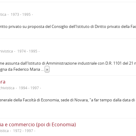
tica
1973 - 1995
iritto privato su proposta del Consiglio dell'Istituto di Diritto privato della 
hivistica
1974 - 1995
e assunta dall'Istituto di Amministrazione industriale con D.R. 1101 del 21
segna da Federico Maria
...
»
ara
hivistica
1994 - 1997
 generale della Facoltà di Economia, sede di Novara, "a far tempo dalla data 
mia e commercio (poi di Economia)
istica
1972 - 1997