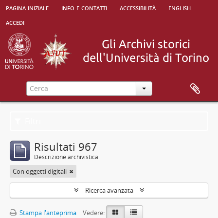
pagina iniziale
info e contatti
accessibilità
english
accedi
Filtri
Risultati 967
Descrizione archivistica
Con oggetti digitali
Ricerca avanzata
Stampa l'anteprima
Vedere: