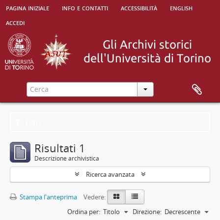
pagina iniziale
info e contatti
accessibilità
english
accedi
Filtri
Risultati 1
Descrizione archivistica
Ricerca avanzata
Stampa l'anteprima
Vedere:
Ordina per:
Titolo
Direzione:
Decrescente