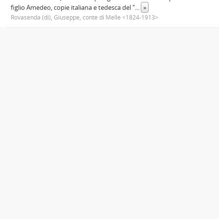
figlio Amedeo, copie italiana e tedesca del "
...
»
Rovasenda (di), Giuseppe, conte di Melle <1824-1913>