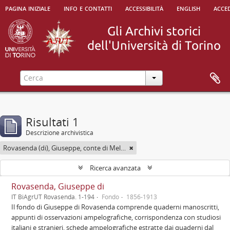
pagina iniziale
info e contatti
accessibilità
english
acced
Risultati 1
Descrizione archivistica
Rovasenda (di), Giuseppe, conte di Melle <1824-1913>
Ricerca avanzata
Rovasenda, Giuseppe di
IT BiAgrUT Rovasenda. 1-194
Fondo
1856-1913
Il fondo di Giuseppe di Rovasenda comprende quaderni manoscritti,
appunti di osservazioni ampelografiche, corrispondenza con studiosi
italiani e stranieri, schede ampelografiche estratte dai quaderni dal