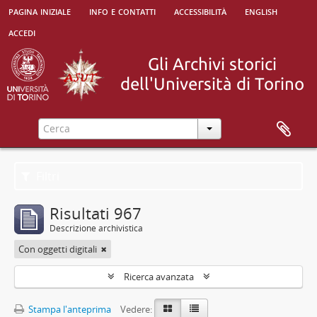
pagina iniziale
info e contatti
accessibilità
english
accedi
Filtri
Risultati 967
Descrizione archivistica
Con oggetti digitali
Ricerca avanzata
Stampa l'anteprima
Vedere: