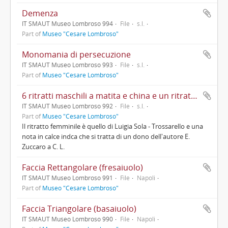
Demenza
IT SMAUT Museo Lombroso 994
File
s.l.
Part of
Museo "Cesare Lombroso"
Monomania di persecuzione
IT SMAUT Museo Lombroso 993
File
s.l.
Part of
Museo "Cesare Lombroso"
6 ritratti maschili a matita e china e un ritratto femminile a matita (su pannello)
IT SMAUT Museo Lombroso 992
File
s.l.
Part of
Museo "Cesare Lombroso"
Il ritratto femminile è quello di Luigia Sola - Trossarello e una
nota in calce indca che si tratta di un dono dell'autore E.
Zuccaro a C. L.
Faccia Rettangolare (fresaiuolo)
IT SMAUT Museo Lombroso 991
File
Napoli
Part of
Museo "Cesare Lombroso"
Faccia Triangolare (basaiuolo)
IT SMAUT Museo Lombroso 990
File
Napoli