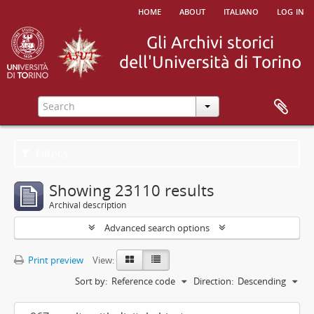
home
about
italiano
log in
Filters
Showing 23110 results
Archival description
Advanced search options
Print preview
View:
Sort by:
Reference code
Direction:
Descending