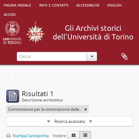
pagina iniziale
info e contatti
accessibilità
english
accedi
Filtri
Risultati 1
Descrizione archivistica
Commissione per la sistemazione delle Biblioteche Nazionale e Civica di Torino nel palazzo del Debito pubblico
Ricerca avanzata
Stampa l'anteprima
Vedere: