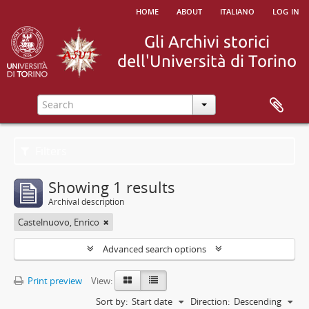
home
about
italiano
log in
Filters
Showing 1 results
Archival description
Castelnuovo, Enrico
Advanced search options
Print preview
View:
Sort by:
Start date
Direction:
Descending