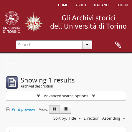
home
about
italiano
log in
Filters
Showing 1 results
Archival description
Advanced search options
Print preview
View:
Sort by:
Title
Direction:
Ascending