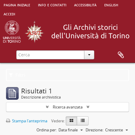
pagina iniziale
info e contatti
accessibilità
english
accedi
Filtri
Risultati 1
Descrizione archivistica
Ricerca avanzata
Stampa l'anteprima
Vedere:
Ordina per:
Data finale
Direzione:
Crescente