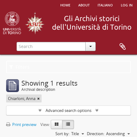
home
about
italiano
log in
Filters
Showing 1 results
Archival description
Chiarloni, Anna
Advanced search options
Print preview
View:
Sort by:
Title
Direction:
Ascending