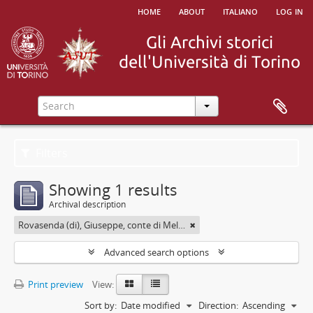
home
about
italiano
log in
Filters
Showing 1 results
Archival description
Rovasenda (di), Giuseppe, conte di Melle <1824-1913>
Advanced search options
Print preview
View:
Sort by:
Date modified
Direction:
Ascending