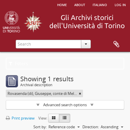
home
about
italiano
log in
Filters
Showing 1 results
Archival description
Rovasenda (di), Giuseppe, conte di Melle <1824-1913>
Advanced search options
Print preview
View:
Sort by:
Reference code
Direction:
Ascending