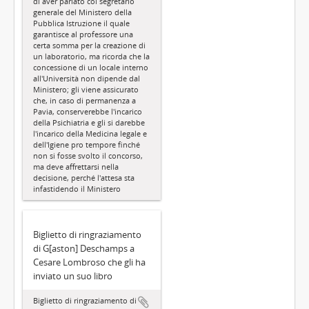
di aver parlato col segretario
generale del Ministero della
Pubblica Istruzione il quale
garantisce al professore una
certa somma per la creazione di
un laboratorio, ma ricorda che la
concessione di un locale interno
all'Università non dipende dal
Ministero; gli viene assicurato
che, in caso di permanenza a
Pavia, conserverebbe l'incarico
della Psichiatria e gli si darebbe
l'incarico della Medicina legale e
dell'Igiene pro tempore finché
non si fosse svolto il concorso,
ma deve affrettarsi nella
decisione, perché l'attesa sta
infastidendo il Ministero
Biglietto di ringraziamento
di G[aston] Deschamps a
Cesare Lombroso che gli ha
inviato un suo libro
Biglietto di ringraziamento di