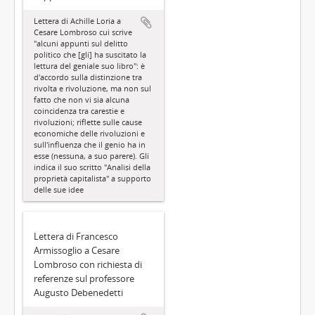
Lettera di Achille Loria a
Cesare Lombroso cui scrive
"alcuni appunti sul delitto
politico che [gli] ha suscitato la
lettura del geniale suo libro": è
d'accordo sulla distinzione tra
rivolta e rivoluzione, ma non sul
fatto che non vi sia alcuna
coincidenza tra carestie e
rivoluzioni; riflette sulle cause
economiche delle rivoluzioni e
sull'influenza che il genio ha in
esse (nessuna, a suo parere). Gli
indica il suo scritto "Analisi della
proprietà capitalista" a supporto
delle sue idee
Lettera di Francesco
Armissoglio a Cesare
Lombroso con richiesta di
referenze sul professore
Augusto Debenedetti