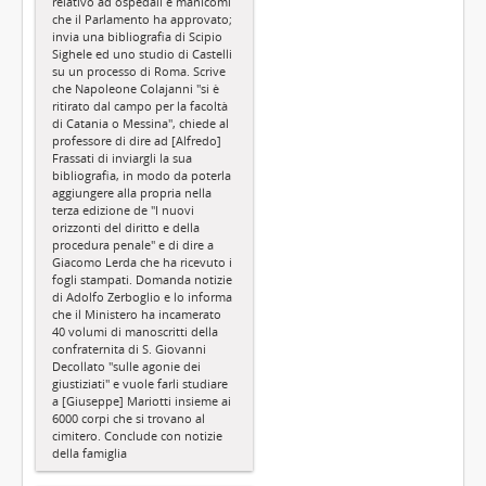
relativo ad ospedali e manicomi
che il Parlamento ha approvato;
invia una bibliografia di Scipio
Sighele ed uno studio di Castelli
su un processo di Roma. Scrive
che Napoleone Colajanni "si è
ritirato dal campo per la facoltà
di Catania o Messina", chiede al
professore di dire ad [Alfredo]
Frassati di inviargli la sua
bibliografia, in modo da poterla
aggiungere alla propria nella
terza edizione de "I nuovi
orizzonti del diritto e della
procedura penale" e di dire a
Giacomo Lerda che ha ricevuto i
fogli stampati. Domanda notizie
di Adolfo Zerboglio e lo informa
che il Ministero ha incamerato
40 volumi di manoscritti della
confraternita di S. Giovanni
Decollato "sulle agonie dei
giustiziati" e vuole farli studiare
a [Giuseppe] Mariotti insieme ai
6000 corpi che si trovano al
cimitero. Conclude con notizie
della famiglia