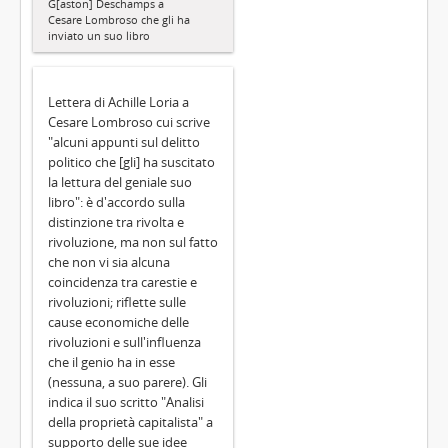
G[aston] Deschamps a
Cesare Lombroso che gli ha
inviato un suo libro
Lettera di Achille Loria a
Cesare Lombroso cui scrive
"alcuni appunti sul delitto
politico che [gli] ha suscitato
la lettura del geniale suo
libro": è d'accordo sulla
distinzione tra rivolta e
rivoluzione, ma non sul fatto
che non vi sia alcuna
coincidenza tra carestie e
rivoluzioni; riflette sulle
cause economiche delle
rivoluzioni e sull'influenza
che il genio ha in esse
(nessuna, a suo parere). Gli
indica il suo scritto "Analisi
della proprietà capitalista" a
supporto delle sue idee