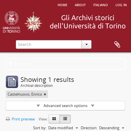
home
about
italiano
log in
Filters
Showing 1 results
Archival description
Castelnuovo, Enrico
Advanced search options
Print preview
View:
Sort by:
Date modified
Direction:
Descending