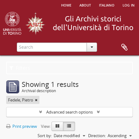
home
about
italiano
log in
Filters
Showing 1 results
Archival description
Fedele, Pietro
Advanced search options
Print preview
View:
Sort by:
Date modified
Direction:
Ascending