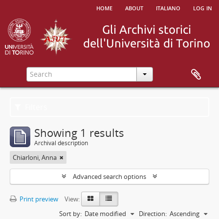
home
about
italiano
log in
Filters
Showing 1 results
Archival description
Chiarloni, Anna
Advanced search options
Print preview
View:
Sort by:
Date modified
Direction:
Ascending