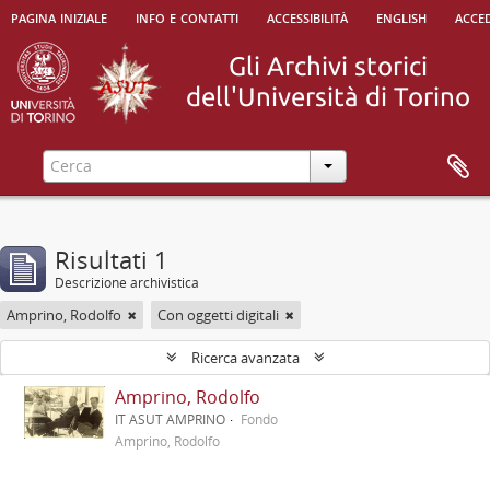
pagina iniziale
info e contatti
accessibilità
english
acced
Risultati 1
Descrizione archivistica
Amprino, Rodolfo
Con oggetti digitali
Ricerca avanzata
Amprino, Rodolfo
IT ASUT AMPRINO
Fondo
Amprino, Rodolfo