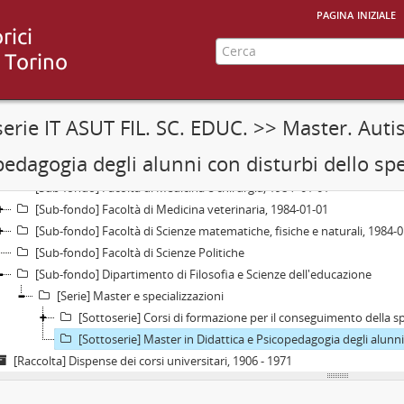
pagina iniziale
[Fondo] Università degli Studi di Torino (1946-), 1946 - ?
[Fondo] Università degli Studi di Torino (1984-), 1984-01-01 -
[Sub-fondo] Organi di governo
[Sub-fondo] Facoltà di Economia e commercio, 1984-01-01
[Sub-fondo] Facoltà di Farmacia, 1984-01-01
serie IT ASUT FIL. SC. EDUC. >> Master. Auti
[Sub-fondo] Facoltà di Giurisprudenza
[Sub-fondo] Facoltà di Lettere e filosofia, 1984 - 2012-09-13
edagogia degli alunni con disturbi dello spe
[Sub-fondo] Facoltà di Magistero
[Sub-fondo] Facoltà di Medicina e chirurgia, 1984 -01-01
[Sub-fondo] Facoltà di Medicina veterinaria, 1984-01-01
[Sub-fondo] Facoltà di Scienze matematiche, fisiche e naturali, 1984-0
[Sub-fondo] Facoltà di Scienze Politiche
[Sub-fondo] Dipartimento di Filosofia e Scienze dell'educazione
[Serie] Master e specializzazioni
[Sottoserie] Corsi di formazione per il conseguimento della spe
[Sottoserie] Master in Didattica e Psicopedagogia degli alunni 
[Raccolta] Dispense dei corsi universitari, 1906 - 1971