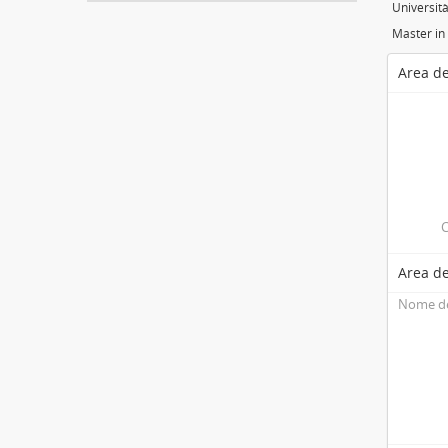
Università
Area de
C
Area de
Nome de