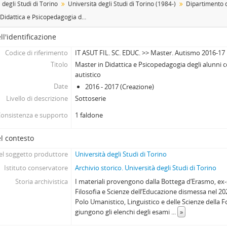
 degli Studi di Torino
Università degli Studi di Torino (1984-)
Master in Didattica e Psicopedagogia degli alunni con disturbi dello spettro autistico
ll'identificazione
Codice di riferimento
IT ASUT FIL. SC. EDUC. >> Master. Autismo 2016-17
Titolo
Master in Didattica e Psicopedagogia degli alunni c
autistico
Date
2016 - 2017 (Creazione)
Livello di descrizione
Sottoserie
onsistenza e supporto
1 faldone
l contesto
l soggetto produttore
Università degli Studi di Torino
Istituto conservatore
Archivio storico. Università degli Studi di Torino
Storia archivistica
I materiali provengono dalla Bottega d’Erasmo, ex
Filosofia e Scienze dell’Educazione dismessa nel 202
Polo Umanistico, Linguistico e delle Scienze della 
giungono gli elenchi degli esami
...
»