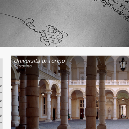
Università di Torino
Rettorato
e
e
e
e
e
e
e