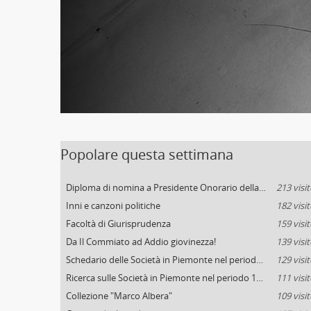
Popolare questa settimana
Diploma di nomina a Presidente Onorario della PRIMA SOCIETA' ITALIANA DI PATRONATO DEI PELLAGROSI IN MOGLIANO-VENETO
213 visit
Inni e canzoni politiche
182 visit
Facoltà di Giurisprudenza
159 visit
Da Il Commiato ad Addio giovinezza!
139 visit
Schedario delle Società in Piemonte nel periodo 1882-1939
129 visit
Ricerca sulle Società in Piemonte nel periodo 1882-1939
111 visit
Collezione "Marco Albera"
109 visit