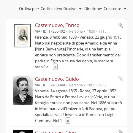
Ordina per:
Codice identificativo
Direzione:
Crescente
Castelnuovo, Enrico
VIAF ID: 17255402
Persona
1839 - 1915
Firenze, 8 febbraio 1839 - Venezia, 22 giugno 1915.
Nato dal negoziante di gioie Amadio e da Anna
[Nina Benvenuta] Pincherle, in una famiglia
ebraica non praticante. Dopo il trasferimento del
padre in Egitto a causa dei debiti, la madre si
stabilì a
...
»
Castelnuovo, Guido
VIAF ID: 39450340
Persona
1865 - 1952
Venezia, 14 agosto 1865 - Roma, 27 aprile 1952.
Nato da Enrico e Emma Levi della Vida, in una
famiglia ebraica non praticante. Nel 1886 si laureò
in Matematica all'Università di Padova, per poi
specializzarsi all'Università di Roma con Luigi
Cremona. Nel 1
...
»
Castelnuovo, Gino