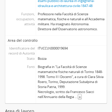
esami-pubblici-di-laurea-in-ingegneria-
idraulica-e-architettura-civile-1847-48
Funzioni,
Professore nella Facoltà di Scienze
occupazioni,
matematica, fisiche e naturali e all'Accademia
attività
militare. Ha insegnato Astronomia.
Direttore dell'Osservatorio astronomico.
Area del controllo
Identificatore del
IT\ICCU\0000019694
record di Autorità
Stato
Bozza
Fonti
Biografia in "La Facoltà di Scienze
matematiche fisiche naturali di Torino 1848-
1998. Tomo II I Docenti", a cura di Clara Silvia
Roero, Torino, Deputazione Subalpina di
Storia Patria, 1999.
Necrologio, scritto da Francesco Siacci
nell'Annuario della Regia
...
»
Area di lavoro