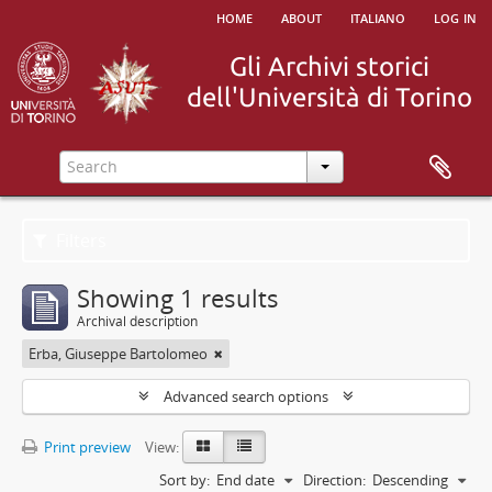
home
about
italiano
log in
Filters
Showing 1 results
Archival description
Erba, Giuseppe Bartolomeo
Advanced search options
Print preview
View:
Sort by:
End date
Direction:
Descending