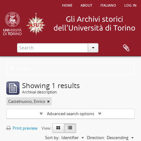
home
about
italiano
log in
Filters
Showing 1 results
Archival description
Castelnuovo, Enrico
Advanced search options
Print preview
View:
Sort by:
Identifier
Direction:
Descending