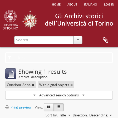
home
about
italiano
log in
Filters
Showing 1 results
Archival description
Chiarloni, Anna
With digital objects
Advanced search options
Print preview
View:
Sort by:
Title
Direction:
Descending