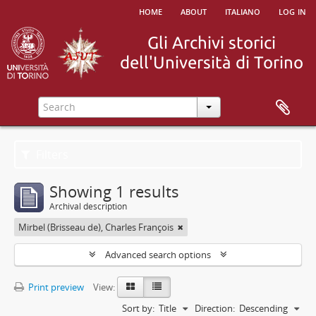
home
about
italiano
log in
Filters
Showing 1 results
Archival description
Mirbel (Brisseau de), Charles François
Advanced search options
Print preview
View:
Sort by:
Title
Direction:
Descending