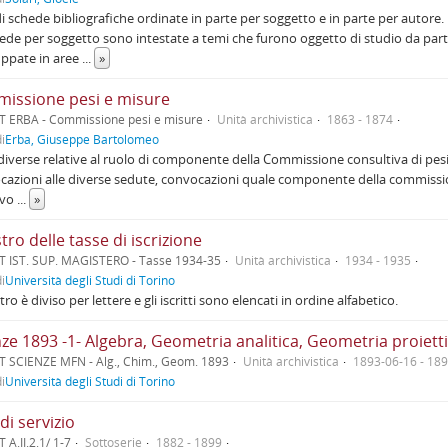
di schede bibliografiche ordinate in parte per soggetto e in parte per autore.
ede per soggetto sono intestate a temi che furono oggetto di studio da parte
ppate in aree
...
»
issione pesi e misure
T ERBA - Commissione pesi e misure
Unità archivistica
1863 - 1874
i
Erba, Giuseppe Bartolomeo
diverse relative al ruolo di componente della Commissione consultiva di pesi
azioni alle diverse sedute, convocazioni quale componente della commissione
ievo
...
»
tro delle tasse di iscrizione
T IST. SUP. MAGISTERO - Tasse 1934-35
Unità archivistica
1934 - 1935
i
Università degli Studi di Torino
stro è diviso per lettere e gli iscritti sono elencati in ordine alfabetico.
ze 1893 -1- Algebra, Geometria analitica, Geometria proiett
T SCIENZE MFN - Alg., Chim., Geom. 1893
Unità archivistica
1893-06-16 - 18
i
Università degli Studi di Torino
 di servizio
 A.II.2.1/ 1-7
Sottoserie
1882 - 1899