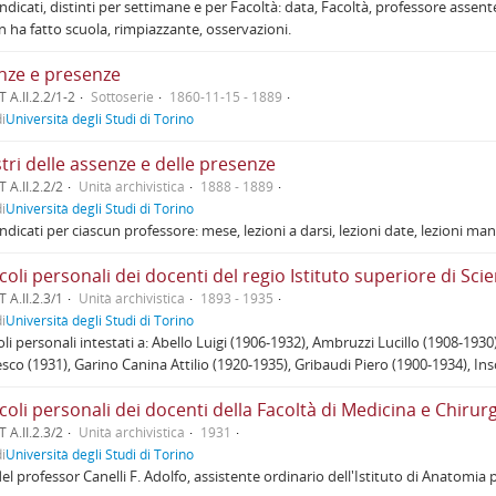
ndicati, distinti per settimane e per Facoltà: data, Facoltà, professore assent
n ha fatto scuola, rimpiazzante, osservazioni.
nze e presenze
 A.II.2.2/1-2
Sottoserie
1860-11-15 - 1889
i
Università degli Studi di Torino
tri delle assenze e delle presenze
 A.II.2.2/2
Unità archivistica
1888 - 1889
i
Università degli Studi di Torino
ndicati per ciascun professore: mese, lezioni a darsi, lezioni date, lezioni ma
coli personali dei docenti del regio Istituto superiore di S
 A.II.2.3/1
Unità archivistica
1893 - 1935
i
Università degli Studi di Torino
oli personali intestati a: Abello Luigi (1906-1932), Ambruzzi Lucillo (1908-19
sco (1931), Garino Canina Attilio (1920-1935), Gribaudi Piero (1900-1934), Ins
coli personali dei docenti della Facoltà di Medicina e Chirur
 A.II.2.3/2
Unità archivistica
1931
i
Università degli Studi di Torino
 del professor Canelli F. Adolfo, assistente ordinario dell'Istituto di Anatomia 