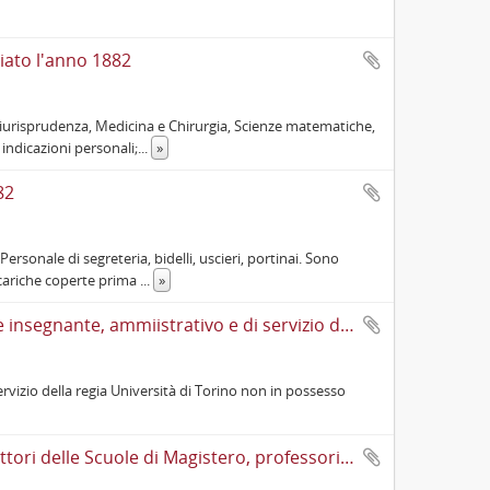
ciato l'anno 1882
r Giurisprudenza, Medicina e Chirurgia, Scienze matematiche,
 indicazioni personali;
...
»
82
 Personale di segreteria, bidelli, uscieri, portinai. Sono
o cariche coperte prima
...
»
Rubrica dei volumi 1 e 2 doppi degli stati di servizio del personale insegnante, ammiistrativo e di servizio della regia Università di Torino
ervizio della regia Università di Torino non in possesso
Rettori, Presidi di Facoltà, Direttori della Scuola di Farmacia, Direttori delle Scuole di Magistero, professori straordinari e incaricati nell'anno scolastico 1884/1885