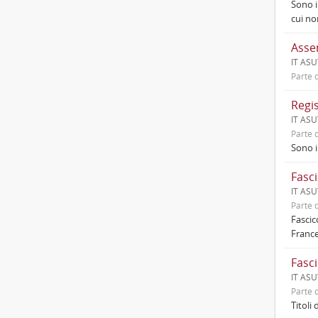
Sono i
cui no
Asse
IT ASUT
Parte d
Regis
IT ASUT
Parte d
Sono i
Fasci
IT ASUT
Parte d
Fascic
France
Fasci
IT ASUT
Parte d
Titoli