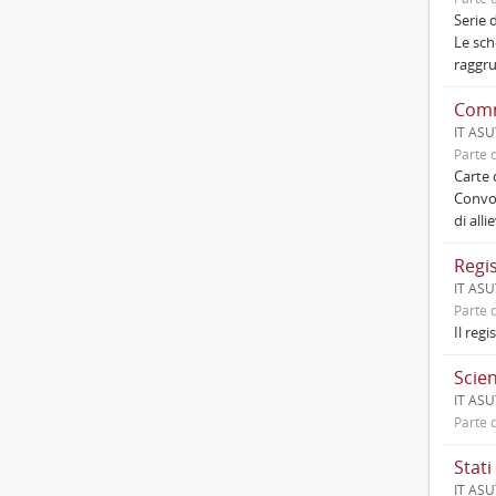
Serie 
Le sch
raggru
Comm
IT ASU
Parte d
Carte 
Convoc
di all
Regis
IT ASU
Parte d
Il regi
Scien
IT ASU
Parte d
Stati
IT ASUT