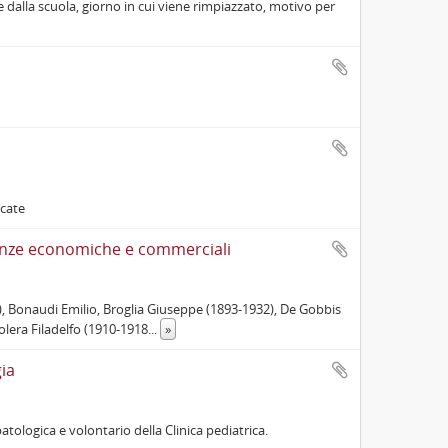
e dalla scuola, giorno in cui viene rimpiazzato, motivo per
ncate
cienze economiche e commerciali
30), Bonaudi Emilio, Broglia Giuseppe (1893-1932), De Gobbis
olera Filadelfo (1910-1918
...
»
gia
patologica e volontario della Clinica pediatrica.