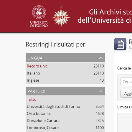
R
Restringi i risultati per:
De
lingua
Record unici
23110
Cerca le
Italiano
23110
Inglese
43
parte di
Aggi
Tutto
Università degli Studi di Torino
8554
Limita i r
Orto botanico
4628
Donazione Carrara
2325
Lombroso, Cesare
1100