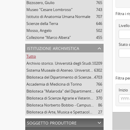
Bizzozero, Giulio
765
Museo "Cesare Lombroso"
743
Filtra i r
Istituto di Anatomia Umana Normale
707
Scienze della Terra
646
Livello
Mosso, Angelo
502
Collezione "Marco Albera"
455
Stato 
istituzione archivistica
Tutto
Archivio storico. Università degli Studi di Torino
10209
Sistema Museale di Ateneo. Università degli Studi di Torino
6302
Biblioteca del Dipartimento di Scienze della vita e Biologia dei sistemi. Sede di Biologia vegetale. Università degli studi di Torino
4703
Filtra pe
Accademia di Medicina di Torino
766
Inizio
Biblioteca "Malaroda" del Dipartimento di Scienze della Terra. Università degli Studi di Torino
647
Biblioteca di Scienze Agrarie e Veterinarie. Università degli Studi di Torino
370
Biblioteca Norberto Bobbio - Campus "Luigi Einaudi", Università degli Studi di Torino
86
Biblioteca di Arte, Musica e Spettacolo. Università degli Studi di Torino
27
soggetto produttore