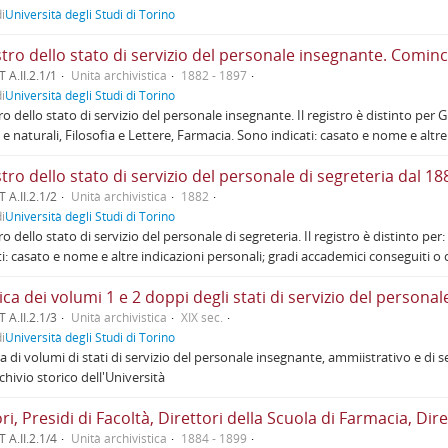
i
Università degli Studi di Torino
tro dello stato di servizio del personale insegnante. Comin
 A.II.2.1/1
Unità archivistica
1882 - 1897
i
Università degli Studi di Torino
ro dello stato di servizio del personale insegnante. Il registro è distinto pe
e e naturali, Filosofia e Lettere, Farmacia. Sono indicati: casato e nome e altre
tro dello stato di servizio del personale di segreteria dal 18
 A.II.2.1/2
Unità archivistica
1882
i
Università degli Studi di Torino
o dello stato di servizio del personale di segreteria. Il registro è distinto per:
ti: casato e nome e altre indicazioni personali; gradi accademici conseguiti 
 A.II.2.1/3
Unità archivistica
XIX sec.
i
Università degli Studi di Torino
a di volumi di stati di servizio del personale insegnante, ammiistrativo e di s
rchivio storico dell'Università
 A.II.2.1/4
Unità archivistica
1884 - 1899