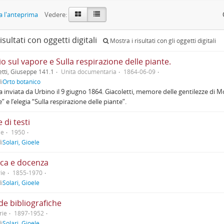
 l'anteprima
Vedere:
isultati con oggetti digitali
Mostra i risultati con gli oggetti digitali
o sul vapore e Sulla respirazione delle piante.
etti, Giuseppe 141.1
Unità documentaria
1864-06-09
i
Orto botanico
a inviata da Urbino il 9 giugno 1864. Giacoletti, memore delle gentilezze di M
” e l’elegia “Sulla respirazione delle piante”.
 di testi
ie
1950
i
Solari, Gioele
rca e docenza
ie
1855-1970
i
Solari, Gioele
de bibliografiche
rie
1897-1952
i
Solari, Gioele