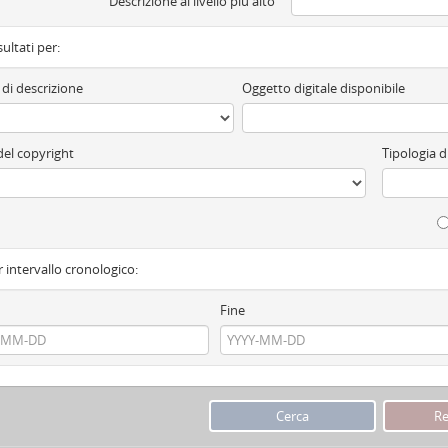
Descrizione al livello più alto
isultati per:
 di descrizione
Oggetto digitale disponibile
del copyright
Tipologia 
r intervallo cronologico:
Fine