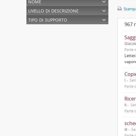
nome
livello di descrizione
Stampa
tipo di supporto
967 r
Saggi
Giacol
Parte d
Letter
vapore
Copie
I
Ser
Parte d
Rice
II
Ser
Parte d
sche
III
Se
Parte d