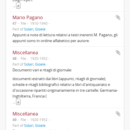
...
»
Mario Pagano
47
File
1910-1940
Part of
Solari, Gioele
Appunti e note di lettura relativi a testi inerenti M. Pagano; gli
appunti sono in ordine alfabetico per autore.
Miscellanea
48
File
1920-1952
Part of
Solari, Gioele
Documenti vari e ritagli di giornale:
documenti estratti dai libri (appunti, ritagli di giornale);
schede e ritagli bibliografici relativi a libri d'antiquariato e
d'occasione ripartiti originariamente in tre cartelle: Germania-
Inghilterra, Francia (
...
»
Miscellanea
49
File
1920-1952
Part of
Solari, Gioele