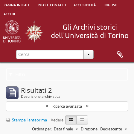
pagina iniziale
info e contatti
accessibilità
english
accedi
Filtri
Risultati 2
Descrizione archivistica
Ricerca avanzata
Stampa l'anteprima
Vedere:
Ordina per:
Data finale
Direzione:
Decrescente