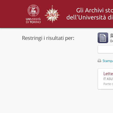
R
Restringi i risultati per:
De
Stampa
Lette
IT ASU
Parte d