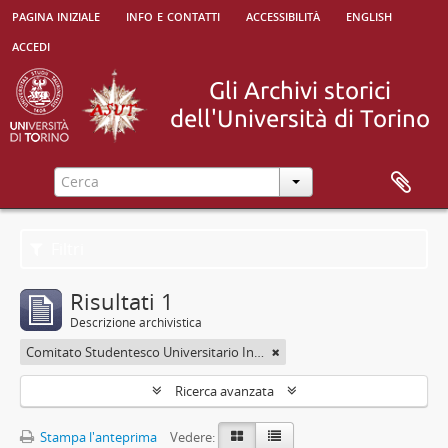
pagina iniziale
info e contatti
accessibilità
english
accedi
Filtri
Risultati 1
Descrizione archivistica
Comitato Studentesco Universitario Interfacoltà - C.S.U.I.
Ricerca avanzata
Stampa l'anteprima
Vedere: