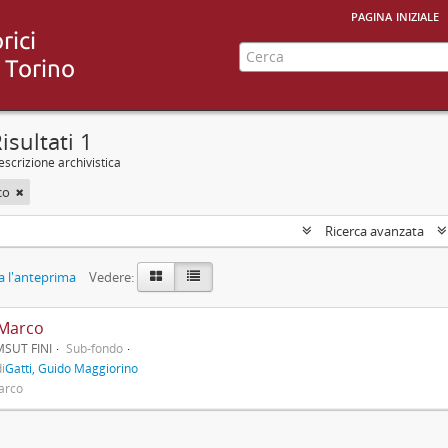
pagina iniziale
isultati 1
scrizione archivistica
co
Ricerca avanzata
 l'anteprima
Vedere:
 Marco
MSUT FINI
Sub-fondo
i
Gatti, Guido Maggiorino
Marco