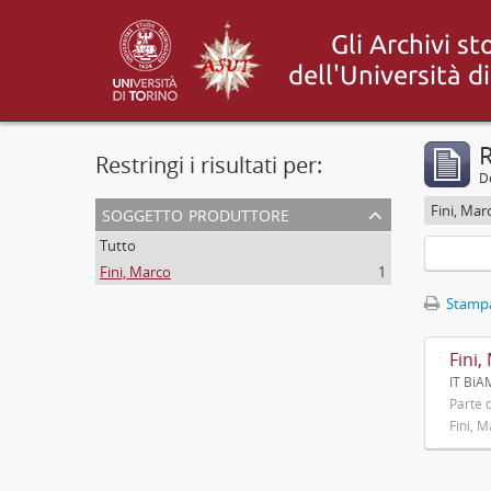
R
Restringi i risultati per:
De
soggetto produttore
Fini, Mar
Tutto
Fini, Marco
1
Stampa
Fini,
IT BiA
Parte d
Fini, 