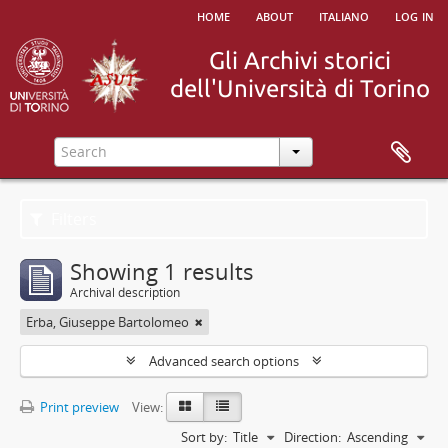
home
about
italiano
log in
Filters
Showing 1 results
Archival description
Erba, Giuseppe Bartolomeo
Advanced search options
Print preview
View:
Sort by:
Title
Direction:
Ascending