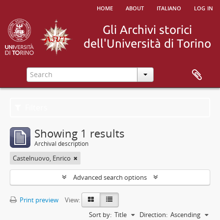
home
about
italiano
log in
Filters
Showing 1 results
Archival description
Castelnuovo, Enrico
Advanced search options
Print preview
View:
Sort by:
Title
Direction:
Ascending