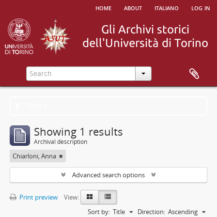
home
about
italiano
log in
Filters
Showing 1 results
Archival description
Chiarloni, Anna
Advanced search options
Print preview
View:
Sort by:
Title
Direction:
Ascending